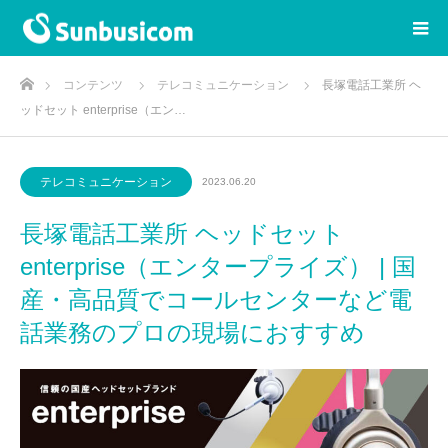
ホーム
コンテンツ
テレコミュニケーション
長塚電話工業所 ヘ
ッドセット enterprise（エン…
テレコミュニケーション
2023.06.20
長塚電話工業所 ヘッドセット
enterprise（エンタープライズ） | 国
産・高品質でコールセンターなど電
話業務のプロの現場におすすめ